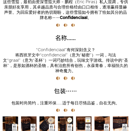
这些雪茄，最初由资深雪茄大师 – 鹏程（Eric Piras）私人混调，专供
亲朋好友享用，其卓越品质与合理价格经由口口相传，逐渐赢得显赫
声誉。为回应爱好者的热切期盼，这些雪茄如今拥有了恰如其分的品
牌名称——
。
Confidenciaal
名称......
“Confidenciaal”有何深刻含义？
将西班牙文中“confidencial”（意为“秘密”）一词，与法
文“graal”（意为“圣杯”）一词巧妙结合，玩味文字游戏。传说中的“圣
杯”，是形如酒杯的圣物，具有治愈所有创伤，永葆青春，幸福恒久的
神奇魔力。
包装……
包装时尚简约，注重环保……适于每日尽情品鉴，自在无拘。